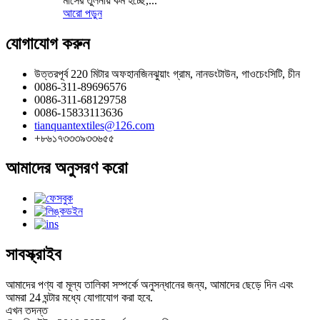
মাসের তুলনায় কম হচ্ছে,...
আরো পড়ুন
যোগাযোগ করুন
উত্তরপূর্ব 220 মিটার অফহানজিনঝুয়াং গ্রাম, নানডংটাউন, গাওচেংসিটি, চীন
0086-311-89696576
0086-311-68129758
0086-15833113636
tianquantextiles@126.com
+৮৬১৭৩৩৩৯৩৩৬৫৫
আমাদের অনুসরণ করো
সাবস্ক্রাইব
আমাদের পণ্য বা মূল্য তালিকা সম্পর্কে অনুসন্ধানের জন্য, আমাদের ছেড়ে দিন এবং
আমরা 24 ঘন্টার মধ্যে যোগাযোগ করা হবে.
এখন তদন্ত