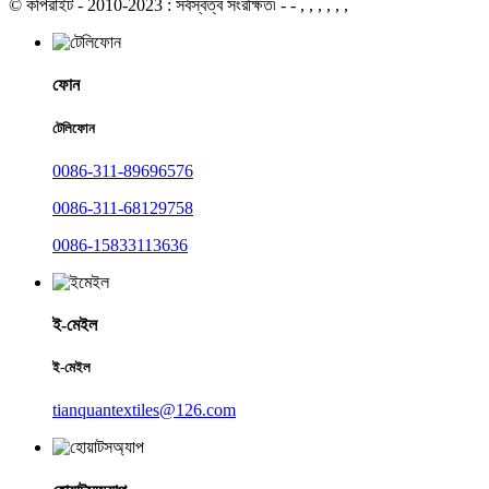
© কপিরাইট - 2010-2023 : সর্বস্বত্ব সংরক্ষিত৷ - - , , , , , ,
ফোন
টেলিফোন
0086-311-89696576
0086-311-68129758
0086-15833113636
ই-মেইল
ই-মেইল
tianquantextiles@126.com