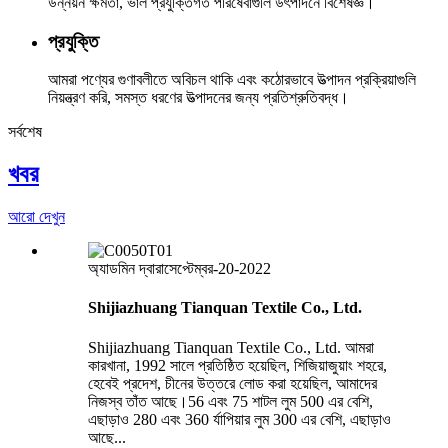
উন্নয়ন ক্ষমতা, ভাল প্রযুক্তিগত পরিষেবাগুলি উৎপাদনে বিশেষজ্ঞ।
প্রযুক্তি
আমরা পণ্যের গুণাবলীতে অবিচল থাকি এবং কঠোরভাবে উত্পাদন প্রক্রিয়াগুলি
নিয়ন্ত্রণ করি, সমস্ত ধরণের উত্পাদনের জন্য প্রতিশ্রুতিবদ্ধ।
সর্বশেষ
খবর
আরো দেখুন
অ্যাডমিন দ্বারা
সেপ্টেম্বর-20-2022
Shijiazhuang Tianquan Textile Co., Ltd.
Shijiazhuang Tianquan Textile Co., Ltd. আমরা
কারখানা, 1992 সালে প্রতিষ্ঠিত হয়েছিল, শিজিয়াজুয়াং শহরে,
হেবেই প্রদেশ, চীনের উত্তরে লোড করা হয়েছিল, আমাদের
নিজস্ব তাঁত আছে।56 এবং 75 শাটল লুম 500 এর বেশি,
এছাড়াও 280 এবং 360 র্যাপিয়ার লুম 300 এর বেশি, এছাড়াও
আছে...