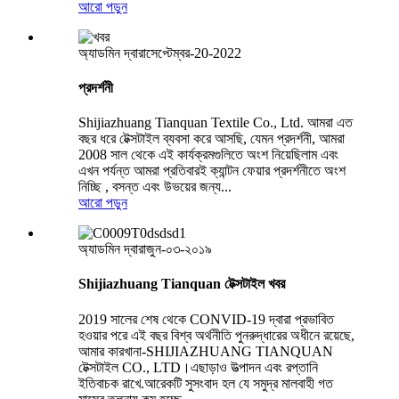
আরো পড়ুন
অ্যাডমিন দ্বারা
সেপ্টেম্বর-20-2022
প্রদর্শনী
Shijiazhuang Tianquan Textile Co., Ltd. আমরা এত
বছর ধরে টেক্সটাইল ব্যবসা করে আসছি, যেমন প্রদর্শনী, আমরা
2008 সাল থেকে এই কার্যক্রমগুলিতে অংশ নিয়েছিলাম এবং
এখন পর্যন্ত আমরা প্রতিবারই ক্যান্টন ফেয়ার প্রদর্শনীতে অংশ
নিচ্ছি , বসন্ত এবং উভয়ের জন্য...
আরো পড়ুন
অ্যাডমিন দ্বারা
জুন-০৩-২০১৯
Shijiazhuang Tianquan টেক্সটাইল খবর
2019 সালের শেষ থেকে CONVID-19 দ্বারা প্রভাবিত
হওয়ার পরে এই বছর বিশ্ব অর্থনীতি পুনরুদ্ধারের অধীনে রয়েছে,
আমার কারখানা-SHIJIAZHUANG TIANQUAN
টেক্সটাইল CO., LTD।এছাড়াও উত্পাদন এবং রপ্তানি
ইতিবাচক রাখে.আরেকটি সুসংবাদ হল যে সমুদ্র মালবাহী গত